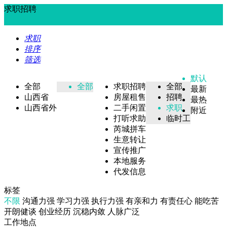
求职招聘
求职
排序
筛选
默认
全部
全部
求职招聘
全部
最新
山西省
房屋租售
招聘
最热
山西省外
二手闲置
求职
附近
打听求助
临时工
芮城拼车
生意转让
宣传推广
本地服务
代发信息
标签
不限
沟通力强
学习力强
执行力强
有亲和力
有责任心
能吃苦
开朗健谈
创业经历
沉稳内敛
人脉广泛
工作地点