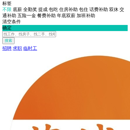
标签
不限
底薪
全勤奖
提成
包吃
住房补助
包住
话费补助
双休
交
通补助
五险一金
餐费补助
年底双薪
加班补助
清空条件
确定
搜索
招聘
求职
临时工