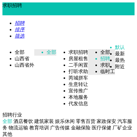
求职招聘
招聘
排序
筛选
默认
全部
全部
求职招聘
全部
最新
山西省
房屋租售
招聘
最热
山西省外
二手闲置
求职
附近
打听求助
临时工
芮城拼车
生意转让
宣传推广
本地服务
代发信息
招聘行业
全部
酒店餐饮
建筑家装
娱乐休闲
零售百货
家政保安
汽车服
务
物流运输
教育培训
广告传媒
金融保险
医疗保健
厂矿企业
其他