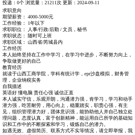
投递：
0个
浏览量：
21211次
更新：
2024-09-11
求职意向
期望薪资：
4000-5000元
工作经验：
1年以下
求职职位：
人事/行政/后勤 / 文员，秘书
求职状态：
随时可上班
求职区域：
山西省/芮城县内
工作经历
本人始终坚持在工作中学习，在学习中进步，不断努力向上，
争取做更好的自己
教育经历
就读于山西工商学院，学科有统计学，epr沙盘模拟，财务管
理，企业纳税实务
自我描述
英语好
懂电脑
责任心强
诚信正直
本人诚实守信，乐观开朗，沟通潜力强，肯学习，学习和动手
潜力强，吃苦耐劳，用心向上，稳重踏实，职责心强，有主
见，组织管理潜力好，团体意识强，能协助他人并自己独立处
理问题，态度认真，富于创新精神，能运用自己所学的基础知
识和工作中的不断探索和学习，锻炼自己的潜力。
如遇无效、虚假简历、联系方式不实等情况，请立即举报，我