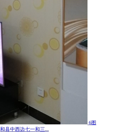
6图
县中西边七一和三...