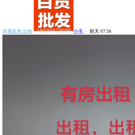
房屋租售/出租
小毛
·
前天 07:58