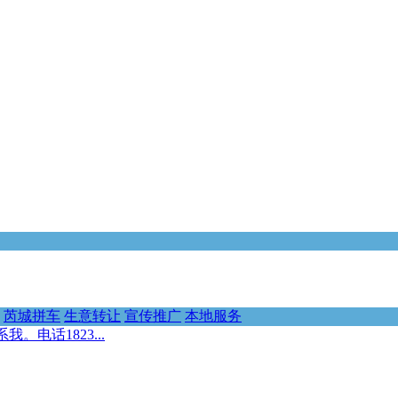
芮城拼车
生意转让
宣传推广
本地服务
电话1823...