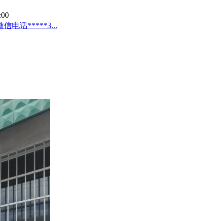
:00
*****3...