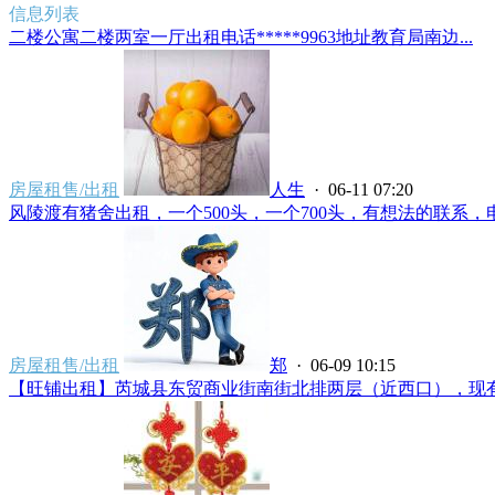
信息列表
二楼公寓二楼两室一厅出租电话*****9963地址教育局南边...
房屋租售/出租
人生
· 06-11 07:20
风陵渡有猪舍出租，一个500头，一个700头，有想法的联系，电话微信
房屋租售/出租
郑
· 06-09 10:15
【旺铺出租】芮城县东贸商业街南街北排两层（近西口），现有旺