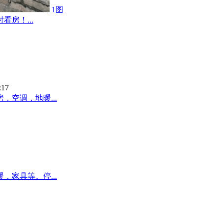
1图
房！...
:17
空调，地暖...
家具等。停...