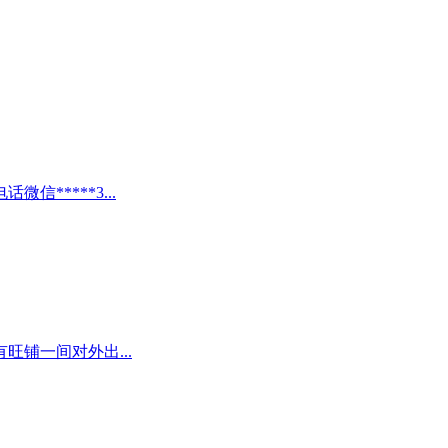
*****3...
铺一间对外出...