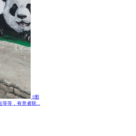
1图
等，有意者联...