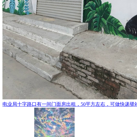
电业局十字路口有一间门面房出租，50平方左右，可做快递驿站等