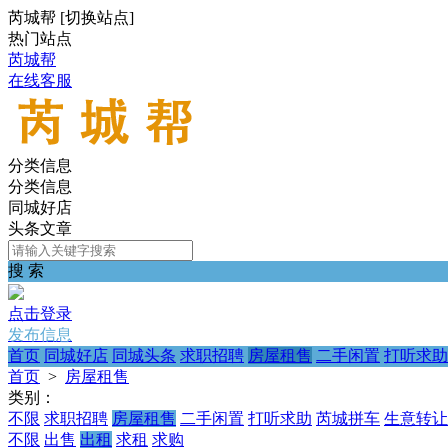
芮城帮
[
切换站点
]
热门站点
芮城帮
在线客服
分类信息
分类信息
同城好店
头条文章
搜 索
点击登录
发布信息
首页
同城好店
同城头条
求职招聘
房屋租售
二手闲置
打听求助
首页
>
房屋租售
类别：
不限
求职招聘
房屋租售
二手闲置
打听求助
芮城拼车
生意转让
不限
出售
出租
求租
求购