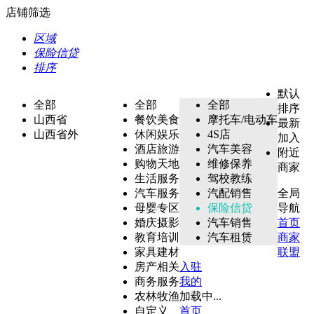
店铺筛选
区域
保险信贷
排序
默认
全部
全部
全部
排序
山西省
餐饮美食
摩托车/电动车
最新
山西省外
休闲娱乐
4S店
加入
酒店旅游
汽车美容
附近
购物天地
维修保养
商家
生活服务
驾校教练
汽车服务
汽配销售
全局
母婴专区
保险信贷
导航
婚庆摄影
汽车销售
首页
教育培训
汽车租赁
商家
家具建材
联盟
房产相关
入驻
商务服务
我的
农林牧渔
加载中...
自定义
首页