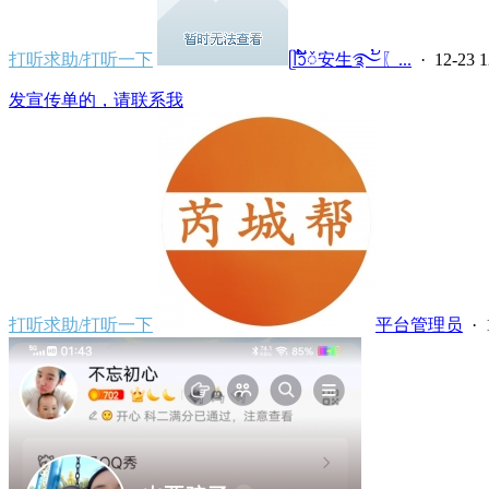
打听求助/打听一下
ᥫᩣ໌້ᮨ安生࿐້〖...
· 12-23 1
发宣传单的，请联系我
打听求助/打听一下
平台管理员
· 