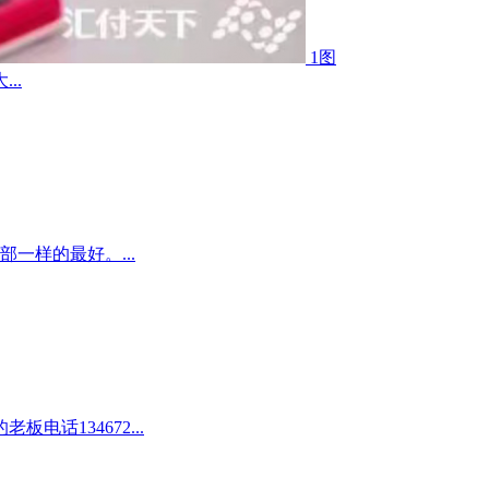
1图
..
一样的最好。...
话134672...