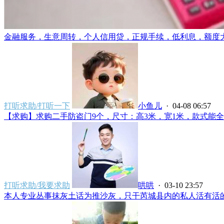
金融服务，生意周转，个人信用贷，正规手续，低利息，额度大.
打听求助/打听一下
小鱼儿
· 04-08 06:57
【求购】求购二手防盗门9个，尺寸：高3米，宽1米，款式能全部
打听求助/我要求助
哄哄
· 03-10 23:57
本人专业丛事抹灰土话为推沙灰，只干芮城县内的私人活有活的老板电