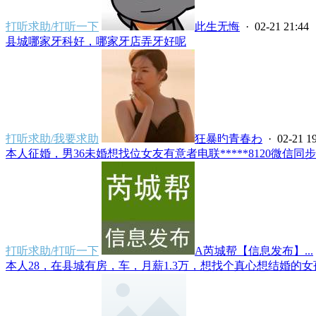
打听求助/打听一下
此生无悔
· 02-21 21:44
县城哪家牙科好，哪家牙店弄牙好呢
打听求助/我要求助
狂暴旳青春わ
· 02-21 1
本人征婚，男36未婚想找位女友有意者电联*****8120微信同步..
打听求助/打听一下
A芮城帮【信息发布】...
本人28，在县城有房，车，月薪1.3万，想找个真心想结婚的女孩。