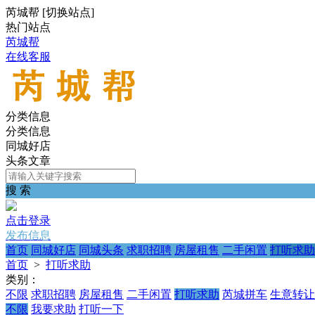
芮城帮
[
切换站点
]
热门站点
芮城帮
在线客服
分类信息
分类信息
同城好店
头条文章
搜 索
点击登录
发布信息
首页
同城好店
同城头条
求职招聘
房屋租售
二手闲置
打听求助
首页
>
打听求助
类别：
不限
求职招聘
房屋租售
二手闲置
打听求助
芮城拼车
生意转让
不限
我要求助
打听一下