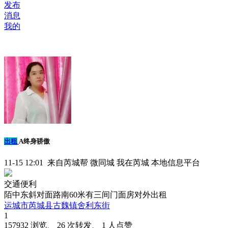
发布
消息
我的
出租
A终身骄傲
11-15 12:01 来自芮城帮 微同城 我在芮城 本地信息平台
交通便利
陌中东斜对面路南60米有三间门面房对外出租
运城市芮城县古魏镇舍利东街
1
157932 浏览、 26 次转发、 1 人点赞