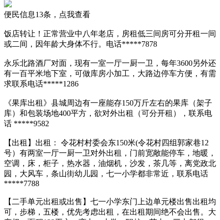
便民信息13条，点我查看
饭店转让！正常营业中八年老店，房租低三间房可分开租一间
或二间，因年龄大身体不行。电话*****7878
永乐北路酒厂对面，现有一室一厅一厨一卫，每年3600另外还
有一百平米地下室，可做库房小加工，大路边停车方便，有需
求联系电话*****1286
《果库出租》县城周边有一座能存150万斤左右的果库（架子
库）和包装场地400平方，欲对外出租（可分开租），联系电
话 *****9582
【出租】出租： 令花村村委会东150米(令花村四组郭家巷12
号）有两室一厅一厨一卫对外出租，门前宽敞能停车，地暖，
空调，床，柜子，热水器，油烟机，沙发，茶几等，离党政北
园，大风车，条山街幼儿园，七一小学都非常近，联系电话
*****7788
【二手单元出租或出售】七一小学东门上边单元楼出售出租均
可，步梯，五楼，优先考虑出租，在出租期间绝不会出售。大