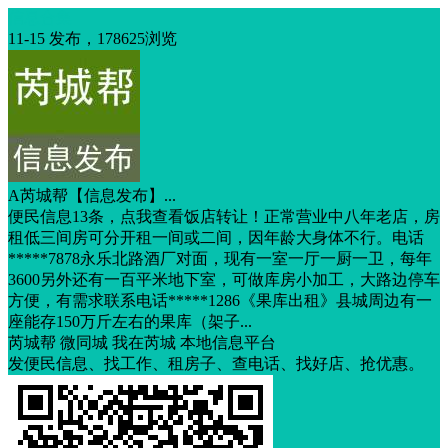
信息合集
11-15 发布，178625浏览
A芮城帮【信息发布】...
便民信息13条，点我查看饭店转让！正常营业中八年老店，房
租低三间房可分开租一间或二间，因年龄大身体不行。电话
*****7878永乐北路酒厂对面，现有一室一厅一厨一卫，每年
3600另外还有一百平米地下室，可做库房小加工，大路边停车
方便，有需求联系电话*****1286《果库出租》县城周边有一
座能存150万斤左右的果库（架子...
芮城帮 微同城 我在芮城 本地信息平台
发便民信息、找工作、租房子、查电话、找好店、抢优惠。