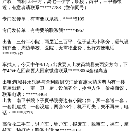
产权，面积133平方，离七一小学，职校，芮中，三中都很
近，有意者请联系*****7788（微信同号）
专门发传单，有需要联系我，*****5109
专门发传单，有需要的联系我*****4967
出售：三分半小院，两层近三百平，位于蓝天小学旁，暖气设
施齐全，周边学校、医院，无需物业费，出行方便电话
*****2032
车找人，今天中午9/12点出发要人出发芮城县去西安方向，下
午4/5/6点回家要人回家微信联系*****8004全程高速
出租:芮城县永乐路与舍利西街交汇处百惠大药房巷内有一楼
房屋出租，一室一卫一厨，设施齐全，拎包入住，价格面议，
联系电话：*****8463
出售：南卫书院卜子夏书院旁边有小院出售，买一套送一套，
一套刚建成，一套没建，两套38个，机不可失，失不再来，电
话：*****8775
高价收二手车，过户车，销户车，报废车，脱审车，裸车，摩
托车，秒打款！联系电话 ☎*****8168