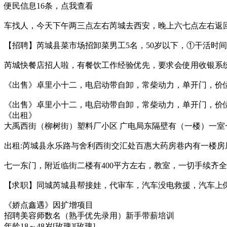
便民信息16条，点我查看
车找人，今天下午两三点左右芮城去西安，晚上六七点左右返回，有
【招聘】芮城县菜市场招卸菜男工5名，50岁以下，①干活时间早上
芮城快餐店招人啦，有餐饮工作经验优先，要求会使用收银系统，能
《出售》卓里小十二，电启动带自卸，常柴动力，单开门，价位合理
《出售》卓里小十二，电启动带自卸，常柴动力，单开门，价位合理
《出租》
大禹西街（柳树街）塑料厂小区 广电局东隔壁有（一楼）一室一厅一
出租:芮城县永乐路与舍利西街交汇处百惠大药房巷内有一楼房屋
七一东门，附近临街二楼有400平方左右，教室，一切手续齐全，
【求职】同城芮城县帮接娃，代审车，汽车没电救援，汽车上保险，
《娇点鑫遇》因扩增项目
招聘美容师数名（熟手优先录用）新手带薪培训
年龄18～48岁[玫瑰][玫瑰]