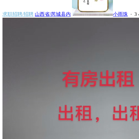
求职招聘/招聘
山西省/芮城县内
小雨珠
·
3