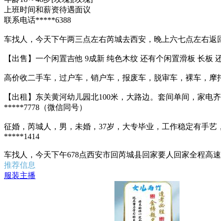
上班时间和薪资待遇面议
联系电话*****6388
车找人，今天下午两三点左右芮城去西安，晚上六七点左右返回，有
【出售】一个闲置吉他 9成新 纯色木纹 还有个闲置滑板 长板 还
高价收二手车，过户车，销户车，报废车，脱审车，裸车，摩托车，
【出租】东关黄河幼儿园北100米，大路边。套间单间，家
*****7778（微信同号）
征婚，芮城人，男，未婚，37岁，大专毕业，工作稳定有手艺，县
*****1414
车找人，今天下午678点西安市回芮城县回家要人回家全程高速微信联
推荐信息
服装主播