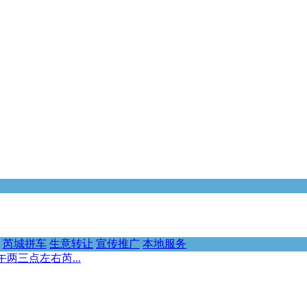
芮城拼车
生意转让
宣传推广
本地服务
两三点左右芮...