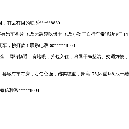
去有回的联系*****8839
有汽车香片 以及大禹渡吃饭卡 以及小孩子自行车带辅助轮子14寸的 
秒打款！联系电话 ☎*****8168
电齐全，网络畅通，有地暖，拎包入住，房屋干净整洁。交通方
城有车有房，责任心强，踏实稳重，身高175,体重148,找一
系*****8004