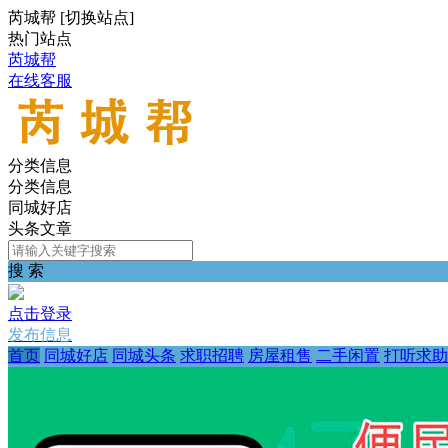
芮城帮
[
切换站点
]
热门站点
芮城帮
在线客服
分类信息
分类信息
同城好店
头条文章
搜 索
点击登录
发布信息
首页
同城好店
同城头条
求职招聘
房屋租售
二手闲置
打听求助