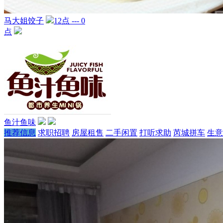
马大姐饺子
12点 --- 0
点
鱼汁鱼味
推荐信息
求职招聘
房屋租售
二手闲置
打听求助
芮城拼车
生意