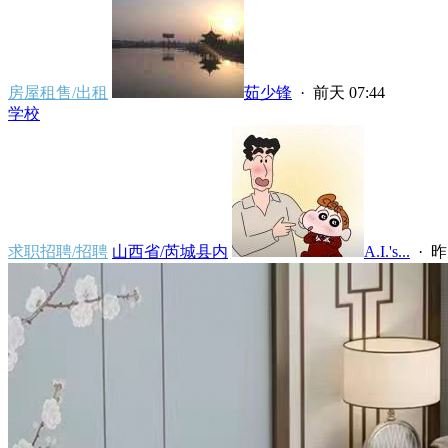
房屋租售/出租
茹少锋
·
前天 07:44
学校
求职招聘/招聘
山西省/芮城县内
ㅤㅤㅤㅤㅤㅤA.I.'s...
·
昨