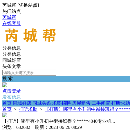
芮城帮
[
切换站点
]
热门站点
芮城帮
在线客服
分类信息
分类信息
同城好店
头条文章
搜 索
点击登录
发布信息
首页
同城好店
同城头条
求职招聘
房屋租售
二手闲置
打听求助
首页
>
打听求助
>
【打听】哪里有小升初中衔接班得？*****48
【打听】哪里有小升初中衔接班得？*****4840专业机...
浏览：632682 刷新：2023-06-26 08:29