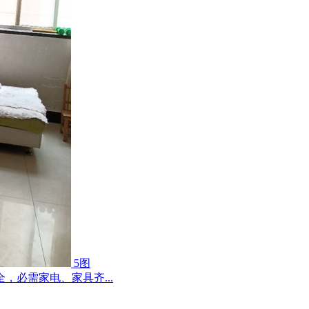
5图
，必需家电、家具齐...