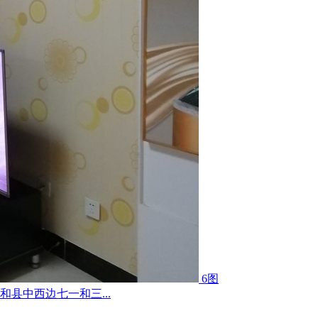
6图
县中西边七一和三...