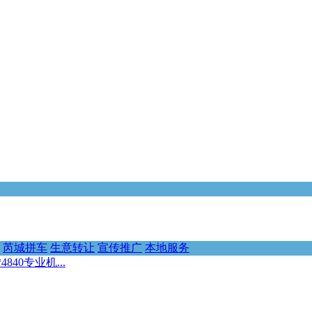
芮城拼车
生意转让
宣传推广
本地服务
40专业机...