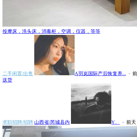
按摩床，洗头床，消毒柜，空调，仪器，等等
二手闲置/出售
A羽岚国际产后恢复养...
·
前
送货
求职招聘/招聘
山西省/芮城县内
Y、
·
前天 