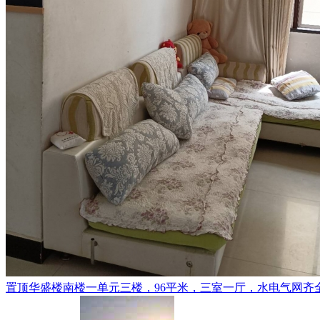
置顶
华盛楼南楼一单元三楼，96平米，三室一厅，水电气网齐全