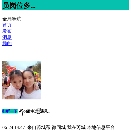
员岗位多...
全局导航
首页
发布
消息
我的
打听一下
💕᭄ꦿ很幸运ོ࿆遇见...
06-24 14:47 来自芮城帮 微同城 我在芮城 本地信息平台