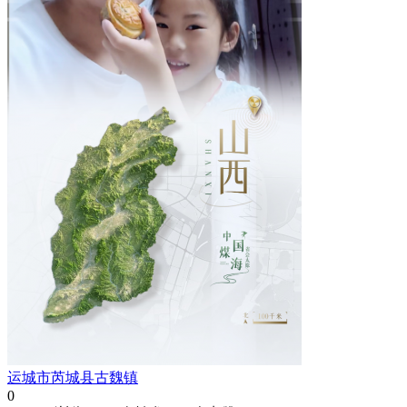
运城市芮城县古魏镇
0