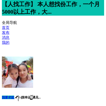
【人找工作】 本人想找份工作，一个月
5000以上工作，大...
全局导航
首页
发布
消息
我的
我要求助
💕᭄ꦿ很幸运ོ࿆遇见...