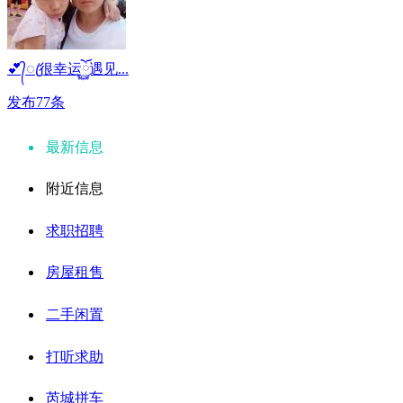
💕᭄ꦿ很幸运ོ࿆遇见...
发布77条
最新信息
附近信息
求职招聘
房屋租售
二手闲置
打听求助
芮城拼车