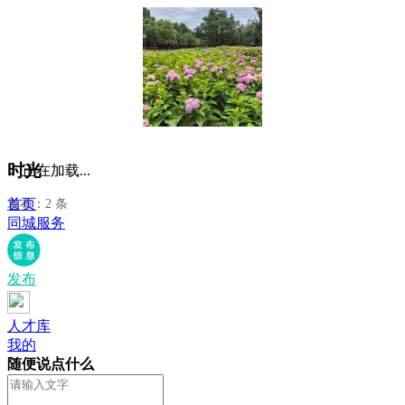
时光
正在加载...
首页
发布：2 条
同城服务
发布
人才库
我的
随便说点什么