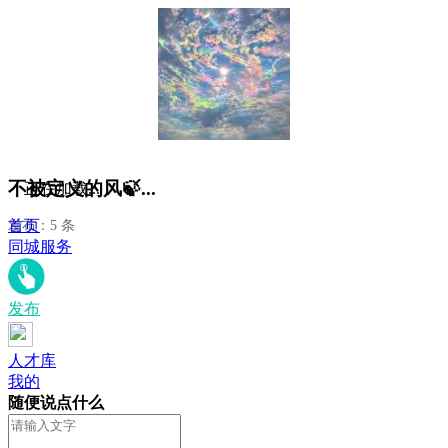
不被定义的风🍃...
正在加载...
首页
发布：5 条
同城服务
发布
人才库
我的
随便说点什么