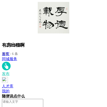
有房出租啊
正在加载...
首页
发布：6 条
同城服务
发布
人才库
我的
随便说点什么