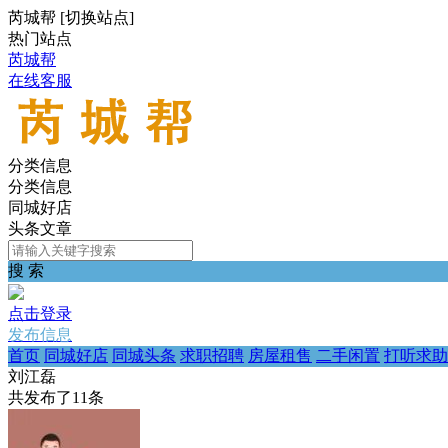
芮城帮
[
切换站点
]
热门站点
芮城帮
在线客服
分类信息
分类信息
同城好店
头条文章
搜 索
点击登录
发布信息
首页
同城好店
同城头条
求职招聘
房屋租售
二手闲置
打听求助
刘江磊
共发布了
11
条