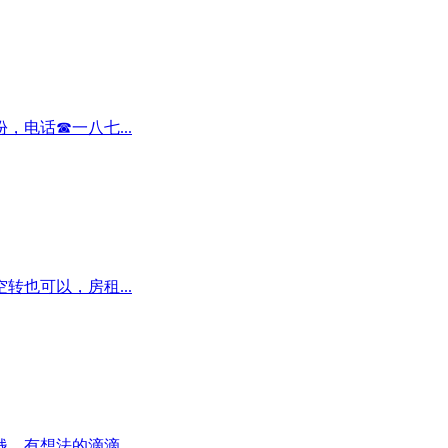
电话☎一八七...
也可以，房租...
有想法的滴滴...