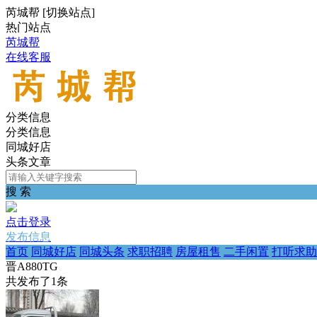
芮城帮
[
切换站点
]
热门站点
芮城帮
在线客服
分类信息
分类信息
同城好店
头条文章
搜 索
点击登录
发布信息
首页
同城好店
同城头条
求职招聘
房屋租售
二手闲置
打听求助
晋A880TG
共发布了
1
条