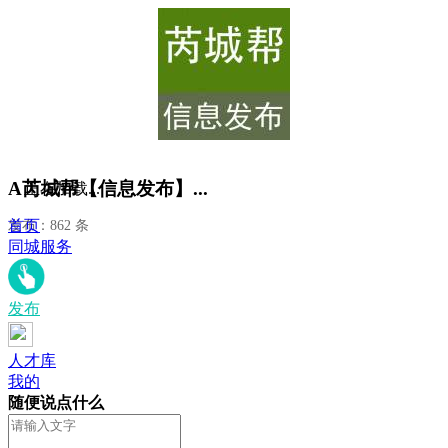
A芮城帮【信息发布】...
正在加载...
首页
发布：862 条
同城服务
发布
人才库
我的
随便说点什么