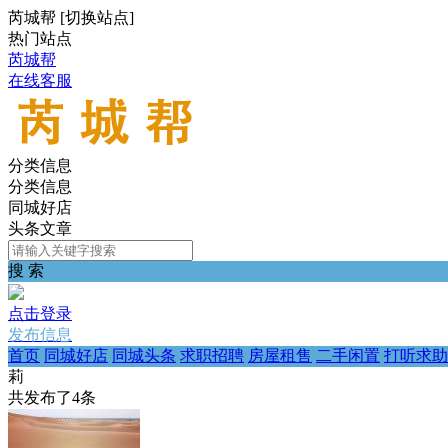
芮城帮
[
切换站点
]
热门站点
芮城帮
在线客服
分类信息
分类信息
同城好店
头条文章
搜 索
点击登录
发布信息
首页
同城好店
同城头条
求职招聘
房屋租售
二手闲置
打听求助
莉
共发布了
4
条