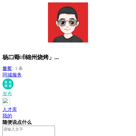
杨二哥「锦州烧烤」...
正在加载...
首页
发布：1 条
同城服务
发布
人才库
我的
随便说点什么